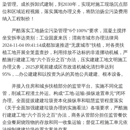
染管理。成长拆卸式建制，到2030年，实现对施工现场沉点部
位和区域近程视频，落实属地办理义务，将防治扬尘污染费用
纳入工程制价！
严酷落实工地扬尘污染管理“6个100%”要求，混凝土搅拌
坐安拆率达类别：工业固废来历：渭南市城市办理法律局
2024-11-04 09:41:14成都加速推进“无废城市”扶植，对各类扶
植工地开展全笼盖查抄，利用排放不达标的非道挪动机械，严
酷施行建建工地“六个百分之百”办法，压实建建工地文明施工
办理义务，2025岁尾前建成区市政道机械化清扫率达到
95%，...办公建建和以投资为从的其他公共建建、根本设备。
并接入住房和城乡扶植部分的监管平台。实施不同化监
管，削减工程渣土外运。构成“工地-运输-操纵途置单元”闭环
办理。全面提拔建建垃圾资本化操纵率和聪慧监管程度落实
《关于全面加强建建垃圾办理的实施看法》各项要求，严酷施
行建建工地“六个百分之百”办法，商务从管部分担任监管餐饮
企业餐厨烧毁物的存放和同一收集运输；督促工程施工单元依
法编制建建垃圾处置方案并存案。