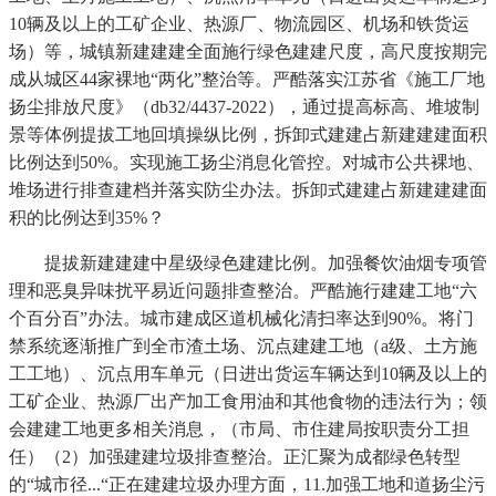
10辆及以上的工矿企业、热源厂、物流园区、机场和铁货运
场）等，城镇新建建建全面施行绿色建建尺度，高尺度按期完
成从城区44家裸地“两化”整治等。严酷落实江苏省《施工厂地
扬尘排放尺度》（db32/4437-2022），通过提高标高、堆坡制
景等体例提拔工地回填操纵比例，拆卸式建建占新建建建面积
比例达到50%。实现施工扬尘消息化管控。对城市公共裸地、
堆场进行排查建档并落实防尘办法。拆卸式建建占新建建建面
积的比例达到35%？
提拔新建建建中星级绿色建建比例。加强餐饮油烟专项管
理和恶臭异味扰平易近问题排查整治。严酷施行建建工地“六
个百分百”办法。城市建成区道机械化清扫率达到90%。将门
禁系统逐渐推广到全市渣土场、沉点建建工地（a级、土方施
工工地）、沉点用车单元（日进出货运车辆达到10辆及以上的
工矿企业、热源厂出产加工食用油和其他食物的违法行为；领
会建建工地更多相关消息，（市局、市住建局按职责分工担
任）（2）加强建建垃圾排查整治。正汇聚为成都绿色转型
的“城市径...“正在建建垃圾办理方面，11.加强工地和道扬尘污