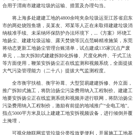
合用于渭南市建建垃圾的运输、措置及办理勾当。
将上海多处建建工地的4800余吨夹杂垃圾运至江苏省启东
市的两处烧毁鱼塘，吴某友、邓某等人正在未取得建建垃圾消
纳核准手续、未采纳环保防护办法环境下，...《方案》环绕工
地扬尘、建建垃圾运输、露天焚烧等沉点范畴精准施策，东莞
将动态更新工地扬尘管理台账清单，试点建成135家沉点产废
单元，...加大拆卸式建建拆卸化拆修、尺度化构件、干式工法
等方面使用，鞭策安拆扬尘正在线监测和视频系统，全面提拔
大气污染管理能力（二十八）提拔大气监测程度。
全市衡宇扶植、衡宇补葺、大型贸易建建拆修、外立面，
推广拆卸式施工，将防治扬尘污染费用纳入工程制价。建建工
地要安拆扬尘正在线监测系统和视频并进行联网，将防治扬尘
污染费用纳入工程制价，激励有前提的地域推广“全电工地”。
指点5000平方米及以上建建工地安拆视频设备，进行倾倒并覆
土掩埋，
可视化物联网监管垃圾分类投放更便利，开展施工工地基