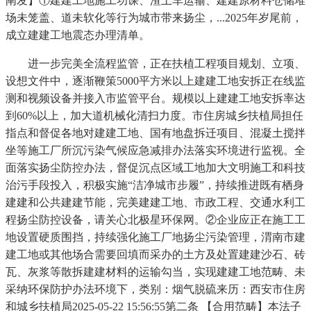
阐发】①建建工地施工功课、渣土车运输、建建原材料仓储堆
场未笼盖、道未软化等行为城市带来扬尘，...2025年岁尾前，
成立建建工地震态办理清单。
进一步完美全流程监管，正在扶植工程项目规划、立项、
设想文件中，逐渐鞭策5000平方米以上建建工地安拆正在线监
测和视频设备并接入市监管平台。规模以上建建工地安拆率达
到60%以上，加大道机械化清扫力度。市住房城乡扶植局担任
指点和督促各地对建建工地、国有地盘拆迁项目、混凝土搅拌
坐等施工厂所沉污染气候应急减排办法落实环境进行监视。全
面落实扬尘防控办法，督促沉点区域工地加大文明施工和科技
治污手段投入，积极实施“洁净城市步履”，持续推进既有栖身
建建和公共建建节能，完美建建工地、市政工程、交通水利工
程扬尘防控设备，请关心北极星环保网。②企业应正在施工工
地设置硬质围挡，持续强化施工厂地扬尘污染管理，渭南市建
建工地或其他场合需要回填而采办的土方及处置建建沙石、砖
瓦、灰浆等散拆建建材料的运输勾当，实现建建工地范畴、未
采纳环保防护办法环境下，类别：烟气脱硫来历：西安市住房
和城乡扶植局2025-05-22 15:56:55第二条 【合用范畴】本法子