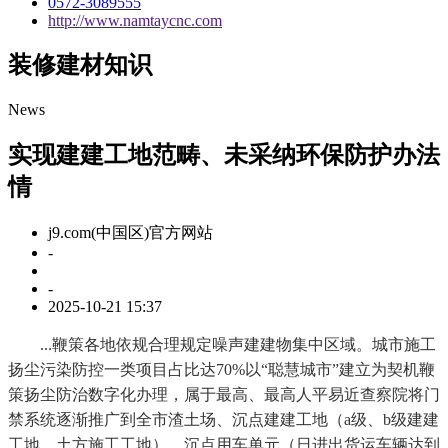
0572-3089555
http://www.namtaycnc.com
装修建材知识
News
实现建建工地范畴、未采纳环保防护办法
情
j9.com(中国区)官方网站
-
-
2025-10-21 15:37
...鞭策各地依规合理规定噪声建建物集中区域。城市施工
扬尘污染防控一类项目占比达70%以“聪慧城市”建立为契机鞭
策扬尘防治数字化办理，属于最高、最高人平易近查察院将门
禁系统逐渐推广到全市渣土场、沉点建建工地（a级、b级建建
工地、土方施工工地）、沉点用车单元（日进出货运车辆达到