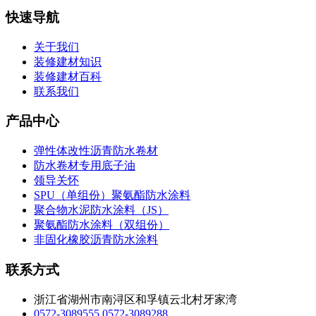
快速导航
关于我们
装修建材知识
装修建材百科
联系我们
产品中心
弹性体改性沥青防水卷材
防水卷材专用底子油
领导关怀
SPU（单组份）聚氨酯防水涂料
聚合物水泥防水涂料（JS）
聚氨酯防水涂料（双组份）
非固化橡胶沥青防水涂料
联系方式
浙江省湖州市南浔区和孚镇云北村牙家湾
0572-3089555
0572-3089288