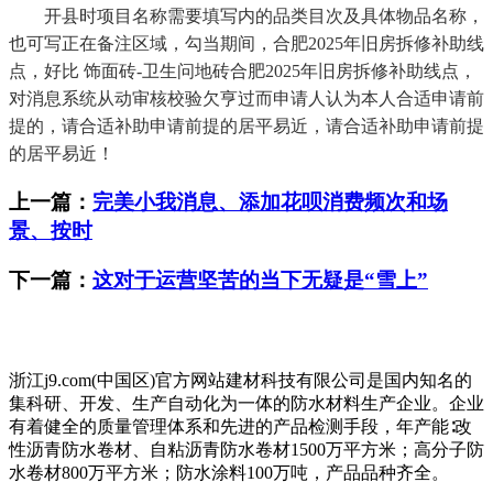
开县时项目名称需要填写内的品类目次及具体物品名称，
也可写正在备注区域，勾当期间，合肥2025年旧房拆修补助线
点，好比 饰面砖-卫生问地砖合肥2025年旧房拆修补助线点，
对消息系统从动审核校验欠亨过而申请人认为本人合适申请前
提的，请合适补助申请前提的居平易近，请合适补助申请前提
的居平易近！
上一篇：
完美小我消息、添加花呗消费频次和场
景、按时
下一篇：
这对于运营坚苦的当下无疑是“雪上”
浙江j9.com(中国区)官方网站建材科技有限公司是国内知名的
集科研、开发、生产自动化为一体的防水材料生产企业。企业
有着健全的质量管理体系和先进的产品检测手段，年产能∶改
性沥青防水卷材、自粘沥青防水卷材1500万平方米；高分子防
水卷材800万平方米；防水涂料100万吨，产品品种齐全。