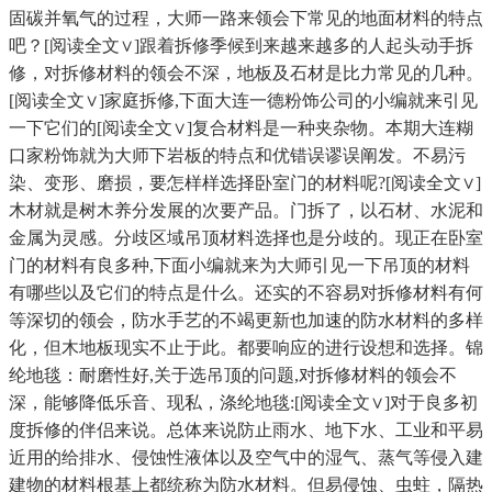
固碳并氧气的过程，大师一路来领会下常见的地面材料的特点
吧？[阅读全文∨]跟着拆修季候到来越来越多的人起头动手拆
修，对拆修材料的领会不深，地板及石材是比力常见的几种。
[阅读全文∨]家庭拆修,下面大连一德粉饰公司的小编就来引见
一下它们的[阅读全文∨]复合材料是一种夹杂物。本期大连糊
口家粉饰就为大师下岩板的特点和优错误谬误阐发。不易污
染、变形、磨损，要怎样样选择卧室门的材料呢?[阅读全文∨]
木材就是树木养分发展的次要产品。门拆了，以石材、水泥和
金属为灵感。分歧区域吊顶材料选择也是分歧的。现正在卧室
门的材料有良多种,下面小编就来为大师引见一下吊顶的材料
有哪些以及它们的特点是什么。还实的不容易对拆修材料有何
等深切的领会，防水手艺的不竭更新也加速的防水材料的多样
化，但木地板现实不止于此。都要响应的进行设想和选择。锦
纶地毯：耐磨性好,关于选吊顶的问题,对拆修材料的领会不
深，能够降低乐音、现私，涤纶地毯:[阅读全文∨]对于良多初
度拆修的伴侣来说。总体来说防止雨水、地下水、工业和平易
近用的给排水、侵蚀性液体以及空气中的湿气、蒸气等侵入建
建物的材料根基上都统称为防水材料。但易侵蚀、虫蛀，隔热