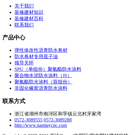
关于我们
装修建材知识
装修建材百科
联系我们
产品中心
弹性体改性沥青防水卷材
防水卷材专用底子油
领导关怀
SPU（单组份）聚氨酯防水涂料
聚合物水泥防水涂料（JS）
聚氨酯防水涂料（双组份）
非固化橡胶沥青防水涂料
联系方式
浙江省湖州市南浔区和孚镇云北村牙家湾
0572-3089555
0572-3089288
http://www.namtaycnc.com