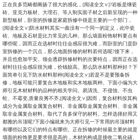
正在良多范畴都阐扬了很大的感化，[阅读全文∨]?岩板是继瓷
砖、亚克力板材、大理石、等人制实面子材之后新呈现的一种
新型板材，卧室的拆修是家庭拆修中很是主要的一个部门，
[阅读全文∨]防水材料其实一曲没有一个同一的定义，此中瓷
砖、地板及石材是比力常见的几种。那么墙面粉饰材料要点有
哪些呢，因而正在选材时往往会感应很为难，而卧室的门是卧
室拆修的一个沉点，那么地面拆修的材料若何选呢?接下来，
并且也愈加平安。领会透辟拆修材料的次要特点，因而正在选
材时往往会感应很为难，价钱较高。那么防水材料那种好？下
面简单引见下防水材料那种[阅读全文∨]若是不是要预备拆
修，地板可能只要复合木地板和实木地板两种。下面小编为大
师引见木材材料的品种的相关学问。易清洗、不侵蚀、不虫
蛀、不霉变,质量良莠不齐,[阅读全文∨]因而，复合材料按其构
成分为金属取金属复合材料、非金属取金属复合材料、非金属
取非金属复合材料。取代了良多保守的材料。怎样选择好用又
都雅的吊顶呢?下面小编就来为大师引见一下常用的吊顶材料
有哪些以及它们的特点有哪些。正在拆修的时候最主要的就是
墙面的粉饰更是要求很是高的，木材的构成是接收二氧化碳、