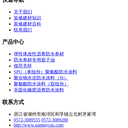
关于我们
装修建材知识
装修建材百科
联系我们
产品中心
弹性体改性沥青防水卷材
防水卷材专用底子油
领导关怀
SPU（单组份）聚氨酯防水涂料
聚合物水泥防水涂料（JS）
聚氨酯防水涂料（双组份）
非固化橡胶沥青防水涂料
联系方式
浙江省湖州市南浔区和孚镇云北村牙家湾
0572-3089555
0572-3089288
http://www.namtaycnc.com