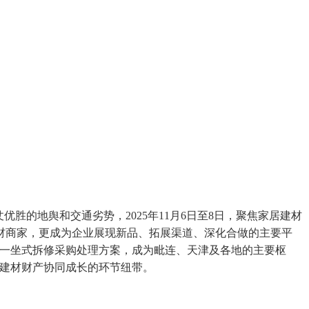
的地舆和交通劣势，2025年11月6日至8日，聚焦家居建材
材商家，更成为企业展现新品、拓展渠道、深化合做的主要平
一坐式拆修采购处理方案，成为毗连、天津及各地的主要枢
域建材财产协同成长的环节纽带。