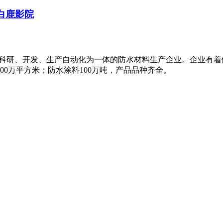
植白鹿影院
名的集科研、开发、生产自动化为一体的防水材料生产企业。企业有
00万平方米；防水涂料100万吨，产品品种齐全。