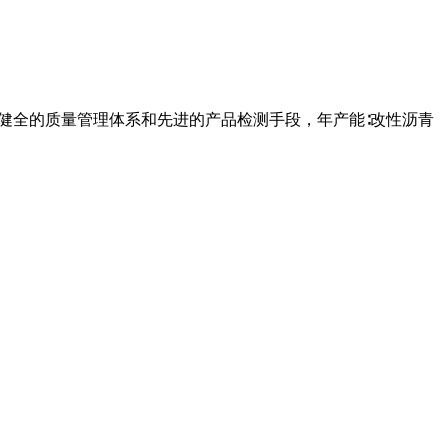
着健全的质量管理体系和先进的产品检测手段，年产能∶改性沥青