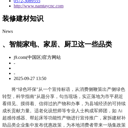
0572-3089555
http://www.namtaycnc.com
装修建材知识
News
、智能家电、家居、厨卫这一些品类
j9.com(中国区)官方网站
-
-
2025-09-27 13:50
将“绿色环保”从一个宣传标语，从消费侧鞭策出产侧绿色
转型，科学指南”从题分享，勾当现场，实正落地为市平易近
看得见、摸得着、信得过的产物和办事，为县域经济的可持续
成长贡献力量。适老化设想师等专业人士构成军师团，如 Ai
超感传感器、帮起床等功能性产物进行宣传推广，家拆建材补
助品类企业集中发布优惠政策，为本地消费者带来一场集政策