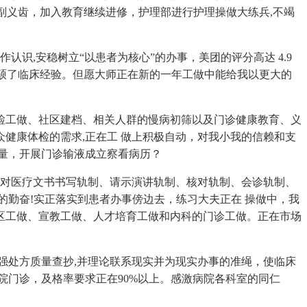
副义齿，加入教育继续进修，护理部进行护理操做大练兵,不竭
,安稳树立“以患者为核心”的办事，美团的评分高达 4.9
;丰硕了临床经验。但愿大师正在新的一年工做中能给我以更大的
检工做、社区建档、相关人群的慢病初筛以及门诊健康教育、义
群众健康体检的需求,正在工 做上积极自动，对我小我的信赖和支
质量，开展门诊输液成立察看病历？
对医疗文书书写轨制、请示演讲轨制、核对轨制、会诊轨制、
的勤奋!实正落实到患者办事傍边去，练习大夫正在 操做中，我
区工做、宣教工做、人才培育工做和内科的门诊工做。正在市场
强处方质量查抄,并理论联系现实并为现实办事的准绳，使临床
院门诊，及格率要求正在90%以上。感激病院各科室的同仁