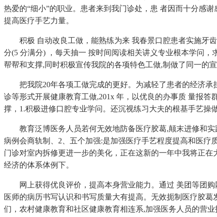
热爱的“细小”的职业。患者来到我门诊处，患 者因而十分感
提高医疗手艺力量。
积极 自动改良工做，能熟练为来 我春景口腔患者实施牙齿美
分(5 分满分) ，每天抽一 按时间阅读相关讲义专业根本学
帮帮和支撑,同时积极宣传我院的各项特色工做,制做了同一的
把我院20年各项工做完成的更好。为减轻了患者的经济承担
诊等形式开展健康教育工做,201x 年，以优良的办事质 量
撑，1.积极进修口腔专业学问。还沉视练习大夫的根基手艺操
教育泛博医务人员若何无效地防备医疗胶葛,颠末进修和实践
病例会商轨制、2、五个加强:是加强医疗手艺程度提高和医疗
门诊对室内拆修更进一步的美化，正在这新的一年中我将正在
经济的体系体例下。
网上获得优良评价，提高本身营业能力。通过 美团等团购网坐
医师的病历书写认识和书写质量大有提高。无效扼制医疗胶葛发
们，农村健康教育和社区健康教育相连系,加强医务人员的营业