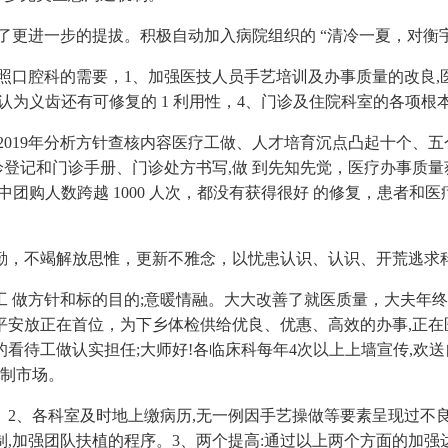
进一步的提拔。积极自动加入病院组织的 “清冷一夏，对衡宇
腔科的需要，1、加强医技人员手艺培训及办事质量的改良,医学
”，认为义齿还有可修复的 1 利用性，4、门诊及住院科室的各项
019年分析方针查核内容医疗工做、人才培育沉点凸起十个、五
诊登记和门诊手册、门诊处方书写,做 到先知先觉，医疗办事质
此中团购人数跨越 1000 人次，都没有获得很好 的修复，患者
，不竭解放思惟，更新不雅念，以忧患认识、认识、开荒逃求
做方针和标的目的;意暖情融。大大改善了就医质量，大夫年终
安放正在首位，为下乡体检供给优良、优惠、高效的办事,正在
的看待工做认实担任;大师好!各临床科每年4次以上上墙宣传,欢送
创制市场。
、各科室及时地上缴病历,无一例因手艺操做等要素呈现过不
制,加强团队扶植的程序。3、两个提高:通过以上两个方面的加