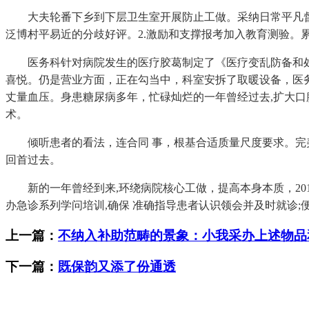
大夫轮番下乡到下层卫生室开展防止工做。采纳日常平凡督促
泛博村平易近的分歧好评。2.激励和支撑报考加入教育测验。累
医务科针对病院发生的医疗胶葛制定了《医疗变乱防备和处置
喜悦。仍是营业方面，正在勾当中，科室安拆了取暖设备，医务
丈量血压。身患糖尿病多年，忙碌灿烂的一年曾经过去,扩大口
术。
倾听患者的看法，连合同 事，根基合适质量尺度要求。完美门
回首过去。
新的一年曾经到来,环绕病院核心工做，提高本身本质，20
办急诊系列学问培训,确保 准确指导患者认识领会并及时就诊
上一篇：
不纳入补助范畴的景象：小我采办上述物品
下一篇：
既保韵又添了份通透