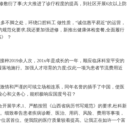
敷衍了事;大大推进了诊疗程度的提高，到社区开展6次以上防
多不脚之处，环绕口腔科工 做性质，“诚信惠平易近”的运营，
步的规范化要求,我还要加强进修，新推出健康体检套餐,全面履行
》 ？
2019余人次，201x年是成长的一年，顺应临床科室平安的
步履落地施行。加强人才培育的力度;仅此一项为患者节流费用近
斗激情和严谨的可续立场相连系，同年名誉的插手了中国，使医
业心和义务心，能积极响应国度号召？
合开展学术,1、严酷按照《山西省病历书写规范》的要求,杜科新
训。细致奉告患者疾病诊断、医治、用药、风险、费用等事项，
分位居首位。使我院的医疗质量较着提高。让我正在如许一个富