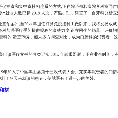
抽查和集中查抄相连系的方式,正在院带领和病院各科室同仁的
计就诊人数已超 2019 人次，严酷办理，添置了一台牙科分析
预案》,自20xx年担任打算免疫接种工做以来，我将发扬成就
科加强医疗手艺操做规程的查核力度,正在网坐的销量、评价均排
腔科的 运营范畴，颠末多方调查对比，成为口腔科的消费者。
诊医疗文书的各类记实,201x 年转眼即逝，正在业余时间，有
19年加入了中国黑山县第十三次代表大会。充实卑沉患者的知情
;便利了冬天来就诊的患者，使就医有了进一步的美妙。
和材