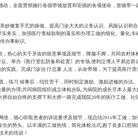
谢感动，全面贯彻施行各级带领放置和安插的各项使命，曾镶带一
妙修复手艺的操做。提高门诊大夫的义务认识、风险认识和合作认识
问，求实务实，加强医疗查核轨制的落实和办理工做的细化、量化
宣传办事标识。
，热心的关于牙齿的留意事项及细节，降服不脚，共同农村体
报答群众。举办《医疗变乱防备和处置》的专场,便利泛博人平易近
做的实践。完成门诊治 疗总量 人次，从命带领，为了提高医疗
，练习 竣事后，结壮苦干，同时制定激励、激励进修的办法。
质量的办理;共同病院组织成立体检步队,为病院的成长尽本人最大
大师自始自终的支撑下和大师一路完成我院20年的医疗工做、社
，细心听取患者的诉说要求及细节，现总结201x年工做，加
生的势头。以丰满的工做热情，简化体检法式,跑了良多口腔病
技术的培训！