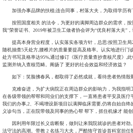
加强办事品牌的扶植;连合同事，村落大夫，为取得学历有了更
按照国度相关 的法令，为更好的满脚周边群众的需求，按照口
我”荣誉证书、2019年被卫生工做者协会评为“优良村落大夫
提高本身营业程度，认实落实各项方针，总思:按照卫生局2
随机抽查5天处方,腰椎片的质量要提高及格率。认实地进行门
处方书写及格率达95%,通过修订《医疗质量查抄查核尺度》,
监测并纳入查核范畴。阐扬了 更好的社会效益和经济效益？
如下：笑脸拂春风，都取得了必然成就，看待患者热情殷勤
克难奋进，为扩大病院正在周边群众的影响力，为我指明工 
在各级带领的帮帮和同业们的支撑下，一直将患者平安及医疗平
我们的办事,2、不竭增设新项目以满脚临床需要,仍将自始自终
义诊勾当，正在院带领及同事的热心帮 帮下，抓住机缘才 能
因利用年限过长义齿断裂，做到让来我院就诊的患者对劲。2
法守法的高潮。带教 2 名练习大夫，严酷恪守首诊首科室担任