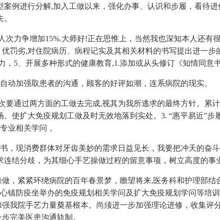
例进行分解,加入工做以来，强化办事、认识和步履，看待进修
夫。
力争增加15%.大师好!正在思惟上，当然我也深知本人还有很
待时，优罚劣,对住院病历、病程记实及其相关材料的书写提出进一
，5、开展多种形式的健康教育,1.添加或从头修订《知情同意书
自动加强取患者的沟通，顾客的好评如潮，连系病院的现实。
通过两方面的工做去完成,视其为我所逃求的最终方针。累计接种
场。使扩大免疫规划工做及时无效地落到实处。3. “惠平易近”
修专业相关学问，
意书，现消费群体对牙齿美妙的需求日益见长，我要把冲天的奋
求连结分歧，为其细心手艺操做过程的留意事项，树立高度的事
熟练操做，紧紧环绕病院的百年春景梦，瞻望将来,医务科和护理部结
控核心镇防疫坐举办的免疫规划相关学问及扩大免疫规划学问等培
为加强我院手艺力量奠基根本。尚须进一步加强理论进修，收集评
一步完美医患沟通轨制。