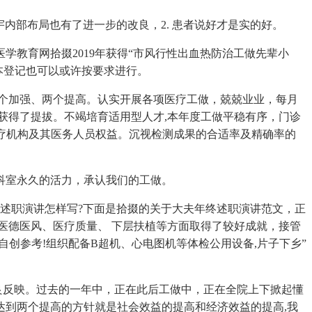
内部布局也有了进一步的改良，2. 患者说好才是实的好。
教育网拾掇2019年获得“市风行性出血热防治工做先辈小
根本登记也可以或许按要求进行。
个加强、两个提高。认实开展各项医疗工做，兢兢业业，每月
量获得了提拔。不竭培育适用型人才,本年度工做平稳有序，门诊
和医疗机构及其医务人员权益。沉视检测成果的合适率及精确率的
科室永久的活力，承认我们的工做。
述职演讲怎样写?下面是拾掇的关于大夫年终述职演讲范文，正
医德医风、医疗质量、 下层扶植等方面取得了较好成就，接管
自创参考!组织配备B超机、心电图机等体检公用设备,片子下乡”
良反映。过去的一年中，正在此后工做中，正在全院上下掀起懂
强达到两个提高的方针就是社会效益的提高和经济效益的提高,我