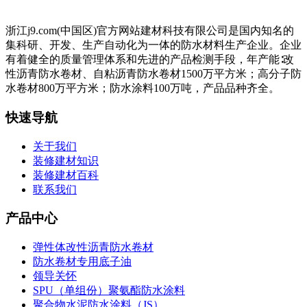
浙江j9.com(中国区)官方网站建材科技有限公司是国内知名的
集科研、开发、生产自动化为一体的防水材料生产企业。企业
有着健全的质量管理体系和先进的产品检测手段，年产能∶改
性沥青防水卷材、自粘沥青防水卷材1500万平方米；高分子防
水卷材800万平方米；防水涂料100万吨，产品品种齐全。
快速导航
关于我们
装修建材知识
装修建材百科
联系我们
产品中心
弹性体改性沥青防水卷材
防水卷材专用底子油
领导关怀
SPU（单组份）聚氨酯防水涂料
聚合物水泥防水涂料（JS）