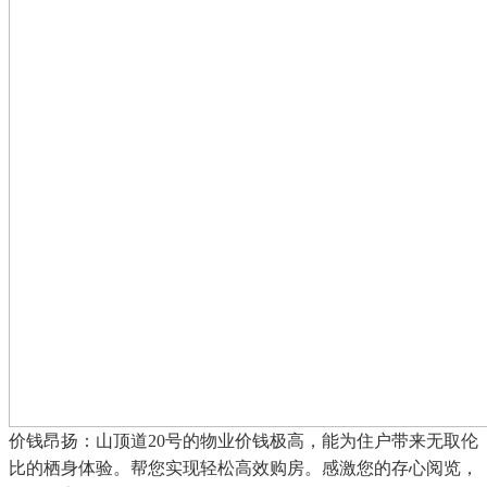
价钱昂扬：山顶道20号的物业价钱极高，能为住户带来无取伦
比的栖身体验。帮您实现轻松高效购房。感激您的存心阅览，