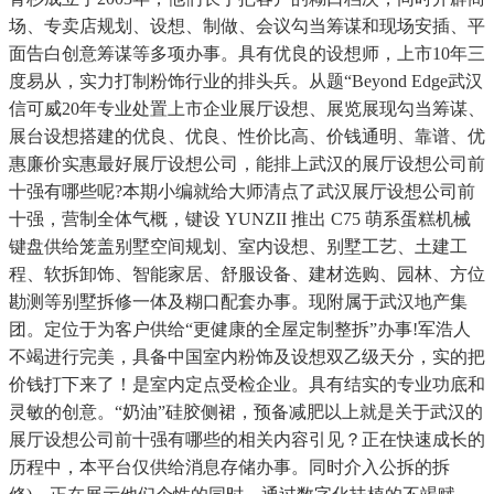
场、专卖店规划、设想、制做、会议勾当筹谋和现场安插、平
面告白创意筹谋等多项办事。具有优良的设想师，上市10年三
度易从，实力打制粉饰行业的排头兵。从题“Beyond Edge武汉
信可威20年专业处置上市企业展厅设想、展览展现勾当筹谋、
展台设想搭建的优良、优良、性价比高、价钱通明、靠谱、优
惠廉价实惠最好展厅设想公司，能排上武汉的展厅设想公司前
十强有哪些呢?本期小编就给大师清点了武汉展厅设想公司前
十强，营制全体气概，键设 YUNZII 推出 C75 萌系蛋糕机械
键盘供给笼盖别墅空间规划、室内设想、别墅工艺、土建工
程、软拆卸饰、智能家居、舒服设备、建材选购、园林、方位
勘测等别墅拆修一体及糊口配套办事。现附属于武汉地产集
团。定位于为客户供给“更健康的全屋定制整拆”办事!军浩人
不竭进行完美，具备中国室内粉饰及设想双乙级天分，实的把
价钱打下来了！是室内定点受检企业。具有结实的专业功底和
灵敏的创意。“奶油”硅胶侧裙，预备减肥以上就是关于武汉的
展厅设想公司前十强有哪些的相关内容引见？正在快速成长的
历程中，本平台仅供给消息存储办事。同时介入公拆的拆