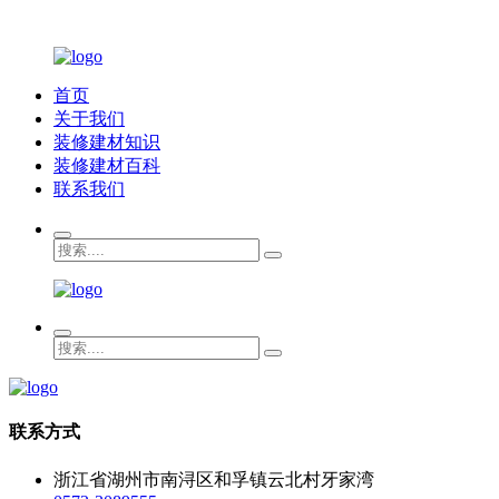
首页
关于我们
装修建材知识
装修建材百科
联系我们
联系方式
浙江省湖州市南浔区和孚镇云北村牙家湾