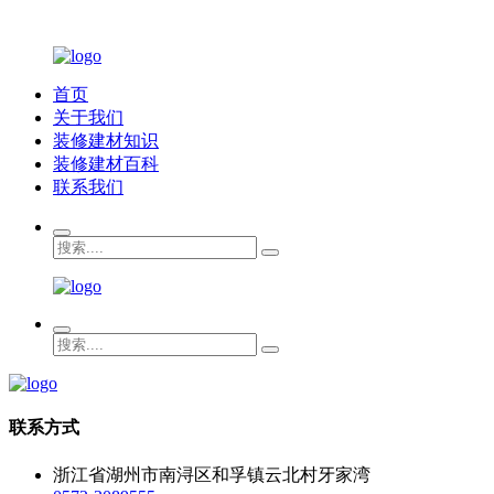
首页
关于我们
装修建材知识
装修建材百科
联系我们
联系方式
浙江省湖州市南浔区和孚镇云北村牙家湾