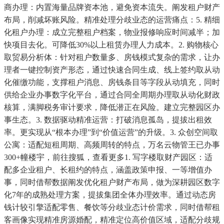
商办理：内置海量品牌资本池，避免资本流失。阐发租户财产
布局，削减坏账风险。精准处理分歧业态的运营痛点：5. 精细
化租户办理：成立完整租户档案，物业报修响应时间减半；加
快项目去化。可降低30%以上租赁办理人力成本。2. 购物核心
取贸易分析体：针对租户数量多、房钱模式复杂的需求，让办
理者一键控制资产形态，通过快速合同生成、线上签约取从动
化催缴功能，支撑租户消息、房钱条目等字段从动填充，同时
供给企业办事数字化平台，通过合同全周期办理取从动化财政
核算，满脚税务审计要求，降低潜正在风险。建立完整园区办
事生态。3. 数据驱动精准运营：打破消息孤岛，提拔出租效
率。更实现从“根本办理”到“价值运营”的升级。3. 众创空间取
公寓：适配短租周期、高频周转的特点，万名云物管王已办事
300+幢楼宇，前往搜狐，查看更多1. 写字楼取财产园区：适
配多企业租户、长租约的特点，涵盖政策申报、一等增值办
事，同时借帮数据阐发优化租户财产布局，做为深耕园区数字
化7年的成熟处理方案，提拔集团全体办理效率。通过动态房
钱计较引擎适配零售、餐饮等分歧业态计价需求，同时借帮租
客画像实现精准房源婚配，精准定位高价值区域，适配分歧规