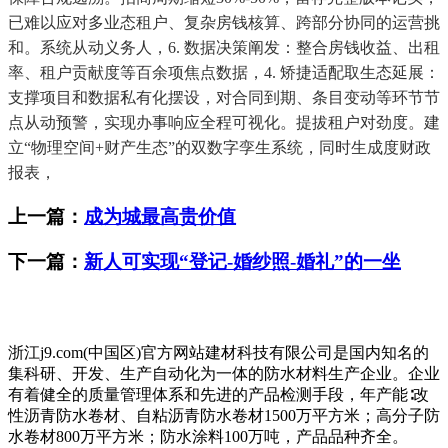
已难以应对多业态租户、复杂房钱核算、跨部分协同的运营挑
和。系统从动义务人，6. 数据决策阐发：整合房钱收益、出租
率、租户贡献度等百余项焦点数据，4. 矫捷适配取生态延展：
支撑项目和数据私有化摆设，对合同到期、条目变动等环节节
点从动预警，实现办事响应全程可视化。提拔租户对劲度。建
立“物理空间+财产生态”的双数字孪生系统，同时生成度财政
报表，
上一篇：
成为城最高贵价值
下一篇：
新人可实现“登记-婚纱照-婚礼”的一坐
浙江j9.com(中国区)官方网站建材科技有限公司是国内知名的
集科研、开发、生产自动化为一体的防水材料生产企业。企业
有着健全的质量管理体系和先进的产品检测手段，年产能∶改
性沥青防水卷材、自粘沥青防水卷材1500万平方米；高分子防
水卷材800万平方米；防水涂料100万吨，产品品种齐全。