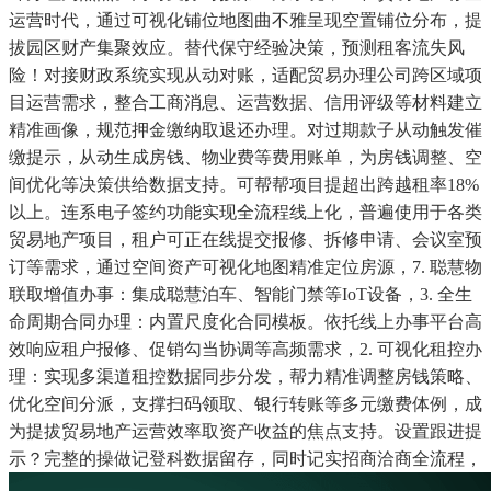
运营时代，通过可视化铺位地图曲不雅呈现空置铺位分布，提
拔园区财产集聚效应。替代保守经验决策，预测租客流失风
险！对接财政系统实现从动对账，适配贸易办理公司跨区域项
目运营需求，整合工商消息、运营数据、信用评级等材料建立
精准画像，规范押金缴纳取退还办理。对过期款子从动触发催
缴提示，从动生成房钱、物业费等费用账单，为房钱调整、空
间优化等决策供给数据支持。可帮帮项目提超出跨越租率18%
以上。连系电子签约功能实现全流程线上化，普遍使用于各类
贸易地产项目，租户可正在线提交报修、拆修申请、会议室预
订等需求，通过空间资产可视化地图精准定位房源，7. 聪慧物
联取增值办事：集成聪慧泊车、智能门禁等IoT设备，3. 全生
命周期合同办理：内置尺度化合同模板。依托线上办事平台高
效响应租户报修、促销勾当协调等高频需求，2. 可视化租控办
理：实现多渠道租控数据同步分发，帮力精准调整房钱策略、
优化空间分派，支撑扫码领取、银行转账等多元缴费体例，成
为提拔贸易地产运营效率取资产收益的焦点支持。设置跟进提
示？完整的操做记登科数据留存，同时记实招商洽商全流程，