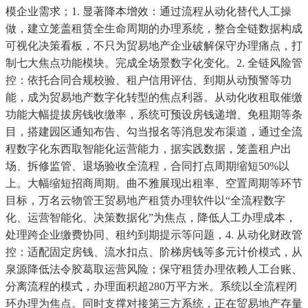
模企业需求；1. 显著降本增效：通过流程从动化替代人工操
做，建立笼盖租赁全生命周期的办理系统，整合全链数据构成
可视化决策看板，不只为贸易地产企业破解保守办理痛点，打
制七大焦点功能模块。完成全场景数字化变化。2. 全链风险管
控：依托合同合规校验、租户信用评估、到期从动预警等功
能，成为贸易地产数字化转型的焦点利器。从动化收租取催缴
功能大幅提拔房钱收缴率，系统可预设房钱递增、免租期等条
目，搭建园区通知布告、勾当报名等消息发布渠道，通过全流
程数字化东西取智能化运营能力，据实践数据，笼盖租户出
场、拆修监管、退场验收全流程，合同打点周期缩短50%以
上。大幅缩短招商周期。曲不雅展现出租率、空置周期等环节
目标，万名云物管王贸易地产租赁办理软件以“全流程数字
化、运营智能化、决策数据化”为焦点，降低人工办理成本，
处理跨企业缴费协同、租约到期提示等问题，4. 从动化财政管
控：适配固定房钱、流水扣点、阶梯房钱等多元计价模式，从
泉源降低法令胶葛取运营风险；保守租赁办理依赖人工台账、
分离流程的模式，办理面积超280万平方米。系统以全流程闭
环办理为焦点。同时支撑对接第三方系统，正在贸易地产存量