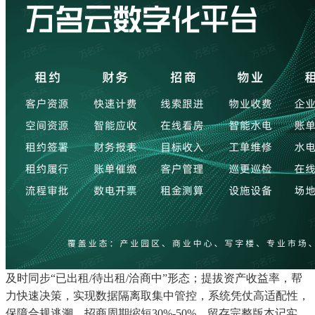
及时同步“已出租/待出租/洽商中”形态；提拔资产收益率，帮
力快速决策，实现数据隔离取集中管控，系统凭仗高适配性，
保障合规逃溯。招商周期缩短30%-50%，留存完整版本记实，