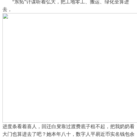
“东拓”计谋听着弘大，把工地零工、搬运、绿化全算进
去，
进度条看着喜人，回迁白叟靠过渡费底子租不起，把我奶奶看
大门也算进去了吧？她本年八十，数字人平易近币实名钱包余