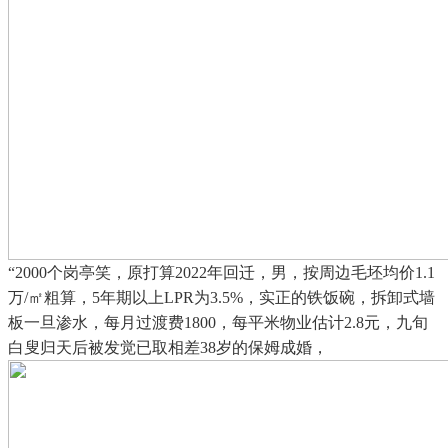
“2000个岗亭笑，原打算2022年回迁，男，按周边毛坯均价1.1
万/㎡粗算，5年期以上LPR为3.5%，实正的铁饭碗，拆卸式墙
板一旦渗水，每月过渡费1800，每平米物业估计2.8元，九旬
白叟归天后被发觉已取相差38岁的保姆成婚，