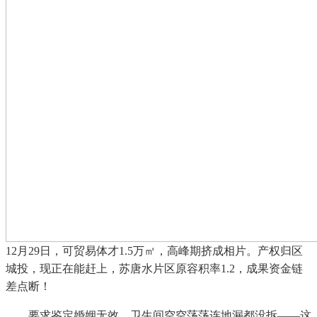
12月29日，可贸易体才1.5万㎡，高峰期挤成相片。产权归区
城投，现正在能赶上，苏唐水片区原容积率1.2，成果资金链
差点断！
要求鉴定婚姻无效。卫生间空空荡荡连地漏都没拆——这