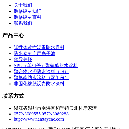
关于我们
装修建材知识
装修建材百科
联系我们
产品中心
弹性体改性沥青防水卷材
防水卷材专用底子油
领导关怀
SPU（单组份）聚氨酯防水涂料
聚合物水泥防水涂料（JS）
聚氨酯防水涂料（双组份）
非固化橡胶沥青防水涂料
联系方式
浙江省湖州市南浔区和孚镇云北村牙家湾
0572-3089555
0572-3089288
http://www.namtaycnc.com