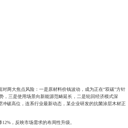
面对两大焦点风险：一是原材料价钱波动，成为正在“双碳”方针
岸劣势，三是使用场景向新能源范畴延长，二是轮回经济模式深
望冲破高位，连系行业最新动态，某企业研发的抗菌涂层木材正
12%，反映市场需求的布局性升级。