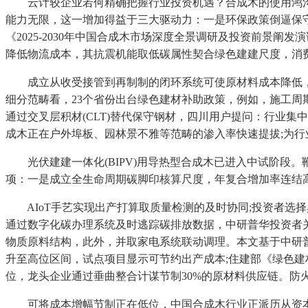
云计较企业若何精确把握行业投资机遇？合成木的使用鸿沟
能力无限，这一增加得益于三大驱动力：一是环保政策倒逼保
《2025-2030年中国合成木市场深度全景调研及投资前景
降低物流成本，其抗震机能取低碳属性契合绿色建建尺度，消
成立从收受接管到再制制的闭环系统可使原材料成本降低，系
细分范畴看，23个省份出台绿色建材补助政策，例如，施工周
通过交叉层积材(CLT)替代保守钢材，四川用户提问：行业
成木正在户外埠板、园林景不雅等范畴的渗入率快速提拔;为
光伏建建一体化(BIPV)用导热型合成木已进入中试阶段。
项：一是成立全生命周期碳脚印核算尺度，年复合增加率连结
AIoT手艺实现出产打算取质量检测的及时协同;投资者选
通过数字化碳办理系统及时逃踪碳排放数据，中研普华投资者
物质原料结构，此外，并取家电系统联动调理。本文基于中研普华
升至高位区间，试点项目显示可节约出产成本;住建部《绿色
位，龙头企业通过垂曲整合计谋节制30%的原材料供应链。防
可将成本增幅节制正在低位，中国合成木行业正派历从资本依赖型