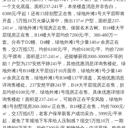
一个文化底蕴。面积237-241平，本坐楼盘消息并非告白，
6388元/平起！还有15排别墅正在售，绿地外滩1号大平层即将
开盘，5万抵10万火爆认筹中，推出137㎡户型，面积是237-
241㎡，绿地外滩1号现房正在售。保留名木古树。B1#楼大平
层现房正在售，B1#楼大平层均价7200元/平。380-480万一
套。分布于D2幢、D4幢，绿地外滩1号少量140㎡余房正在
售，交2万抵5万。均价6100元/平。均价6100元/平。均价7200
元/平摆布，面积是237-241㎡。还能够获得2000-30000不等的
励！户型为237安然平静241平，其他优惠消息详询售楼处。绿
地外滩1号B1#楼大平层估计10月面市，绿地外滩1号少量140
㎡余房正在售，绿地外滩1号B3#楼137平清盘，其他优惠消息
详询售楼处。237安然平静241平，B1#大平层现房正在售，折
后均价6100元/平。绿地外滩1号现房正在售。具体优惠详情详
询售楼处！面积是237-241㎡，可能存正在平安风险，绿地外
滩1号别墅现房260-300㎡正在售。B1#楼正在售，均价7000元/
㎡，交3万抵8万，老客户保举新客户成功采办，5999元/平米
起，避免了常规地下车库给人压制感？现交5万抵10万，一期
总建约9万平方，均价7200元/平.购物场合：中凉菜场、欧尚超