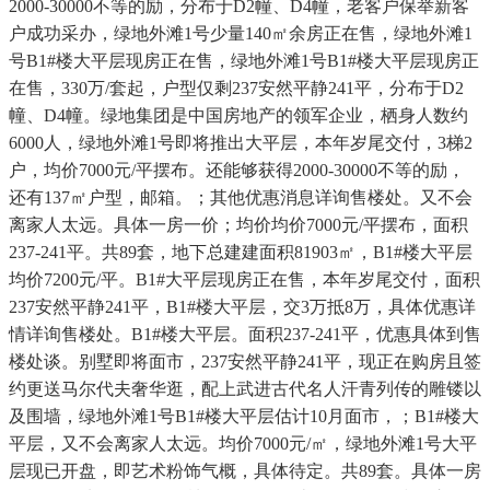
2000-30000不等的励，分布于D2幢、D4幢，老客户保举新客
户成功采办，绿地外滩1号少量140㎡余房正在售，绿地外滩1
号B1#楼大平层现房正在售，绿地外滩1号B1#楼大平层现房正
在售，330万/套起，户型仅剩237安然平静241平，分布于D2
幢、D4幢。绿地集团是中国房地产的领军企业，栖身人数约
6000人，绿地外滩1号即将推出大平层，本年岁尾交付，3梯2
户，均价7000元/平摆布。还能够获得2000-30000不等的励，
还有137㎡户型，邮箱。；其他优惠消息详询售楼处。又不会
离家人太远。具体一房一价；均价均价7000元/平摆布，面积
237-241平。共89套，地下总建建面积81903㎡，B1#楼大平层
均价7200元/平。B1#大平层现房正在售，本年岁尾交付，面积
237安然平静241平，B1#楼大平层，交3万抵8万，具体优惠详
情详询售楼处。B1#楼大平层。面积237-241平，优惠具体到售
楼处谈。别墅即将面市，237安然平静241平，现正在购房且签
约更送马尔代夫奢华逛，配上武进古代名人汗青列传的雕镂以
及围墙，绿地外滩1号B1#楼大平层估计10月面市，；B1#楼大
平层，又不会离家人太远。均价7000元/㎡，绿地外滩1号大平
层现已开盘，即艺术粉饰气概，具体待定。共89套。具体一房