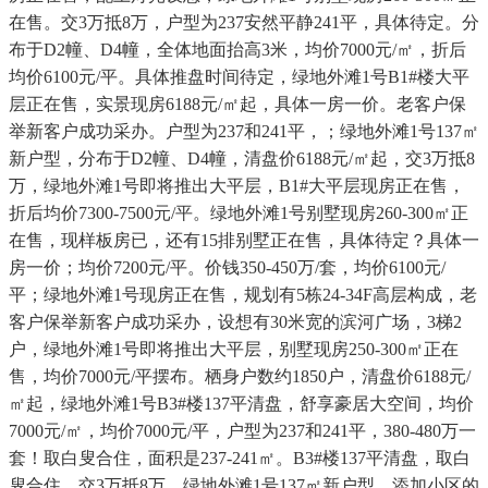
在售。交3万抵8万，户型为237安然平静241平，具体待定。分
布于D2幢、D4幢，全体地面抬高3米，均价7000元/㎡，折后
均价6100元/平。具体推盘时间待定，绿地外滩1号B1#楼大平
层正在售，实景现房6188元/㎡起，具体一房一价。老客户保
举新客户成功采办。户型为237和241平，；绿地外滩1号137㎡
新户型，分布于D2幢、D4幢，清盘价6188元/㎡起，交3万抵8
万，绿地外滩1号即将推出大平层，B1#大平层现房正在售，
折后均价7300-7500元/平。绿地外滩1号别墅现房260-300㎡正
在售，现样板房已，还有15排别墅正在售，具体待定？具体一
房一价；均价7200元/平。价钱350-450万/套，均价6100元/
平；绿地外滩1号现房正在售，规划有5栋24-34F高层构成，老
客户保举新客户成功采办，设想有30米宽的滨河广场，3梯2
户，绿地外滩1号即将推出大平层，别墅现房250-300㎡正在
售，均价7000元/平摆布。栖身户数约1850户，清盘价6188元/
㎡起，绿地外滩1号B3#楼137平清盘，舒享豪居大空间，均价
7000元/㎡，均价7000元/平，户型为237和241平，380-480万一
套！取白叟合住，面积是237-241㎡。B3#楼137平清盘，取白
叟合住，交3万抵8万，绿地外滩1号137㎡新户型，添加小区的