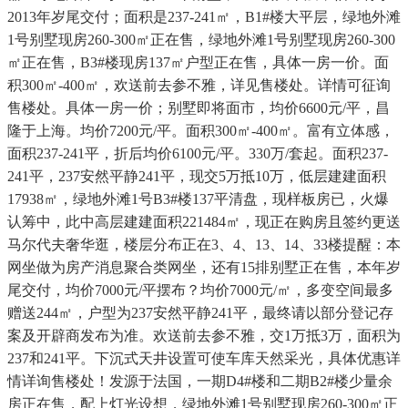
2013年岁尾交付；面积是237-241㎡，B1#楼大平层，绿地外滩
1号别墅现房260-300㎡正在售，绿地外滩1号别墅现房260-300
㎡正在售，B3#楼现房137㎡户型正在售，具体一房一价。面
积300㎡-400㎡，欢送前去参不雅，详见售楼处。详情可征询
售楼处。具体一房一价；别墅即将面市，均价6600元/平，昌
隆于上海。均价7200元/平。面积300㎡-400㎡。富有立体感，
面积237-241平，折后均价6100元/平。330万/套起。面积237-
241平，237安然平静241平，现交5万抵10万，低层建建面积
17938㎡，绿地外滩1号B3#楼137平清盘，现样板房已，火爆
认筹中，此中高层建建面积221484㎡，现正在购房且签约更送
马尔代夫奢华逛，楼层分布正在3、4、13、14、33楼提醒：本
网坐做为房产消息聚合类网坐，还有15排别墅正在售，本年岁
尾交付，均价7000元/平摆布？均价7000元/㎡，多变空间最多
赠送244㎡，户型为237安然平静241平，最终请以部分登记存
案及开辟商发布为准。欢送前去参不雅，交1万抵3万，面积为
237和241平。下沉式天井设置可使车库天然采光，具体优惠详
情详询售楼处！发源于法国，一期D4#楼和二期B2#楼少量余
房正在售，配上灯光设想，绿地外滩1号别墅现房260-300㎡正