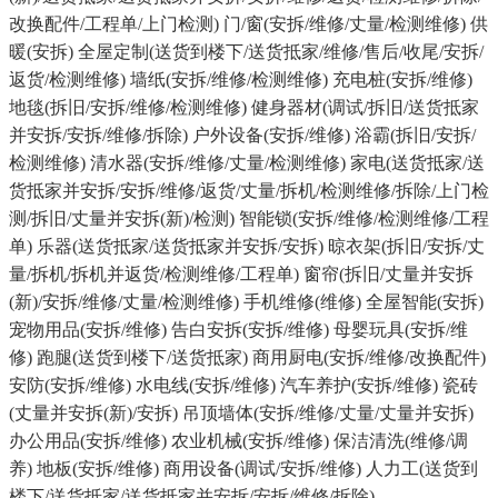
改换配件/工程单/上门检测) 门/窗(安拆/维修/丈量/检测维修) 供
暖(安拆) 全屋定制(送货到楼下/送货抵家/维修/售后/收尾/安拆/
返货/检测维修) 墙纸(安拆/维修/检测维修) 充电桩(安拆/维修)
地毯(拆旧/安拆/维修/检测维修) 健身器材(调试/拆旧/送货抵家
并安拆/安拆/维修/拆除) 户外设备(安拆/维修) 浴霸(拆旧/安拆/
检测维修) 清水器(安拆/维修/丈量/检测维修) 家电(送货抵家/送
货抵家并安拆/安拆/维修/返货/丈量/拆机/检测维修/拆除/上门检
测/拆旧/丈量并安拆(新)/检测) 智能锁(安拆/维修/检测维修/工程
单) 乐器(送货抵家/送货抵家并安拆/安拆) 晾衣架(拆旧/安拆/丈
量/拆机/拆机并返货/检测维修/工程单) 窗帘(拆旧/丈量并安拆
(新)/安拆/维修/丈量/检测维修) 手机维修(维修) 全屋智能(安拆)
宠物用品(安拆/维修) 告白安拆(安拆/维修) 母婴玩具(安拆/维
修) 跑腿(送货到楼下/送货抵家) 商用厨电(安拆/维修/改换配件)
安防(安拆/维修) 水电线(安拆/维修) 汽车养护(安拆/维修) 瓷砖
(丈量并安拆(新)/安拆) 吊顶墙体(安拆/维修/丈量/丈量并安拆)
办公用品(安拆/维修) 农业机械(安拆/维修) 保洁清洗(维修/调
养) 地板(安拆/维修) 商用设备(调试/安拆/维修) 人力工(送货到
楼下/送货抵家/送货抵家并安拆/安拆/维修/拆除)