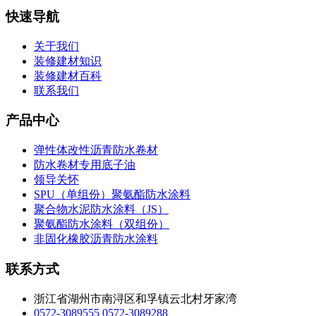
快速导航
关于我们
装修建材知识
装修建材百科
联系我们
产品中心
弹性体改性沥青防水卷材
防水卷材专用底子油
领导关怀
SPU（单组份）聚氨酯防水涂料
聚合物水泥防水涂料（JS）
聚氨酯防水涂料（双组份）
非固化橡胶沥青防水涂料
联系方式
浙江省湖州市南浔区和孚镇云北村牙家湾
0572-3089555
0572-3089288