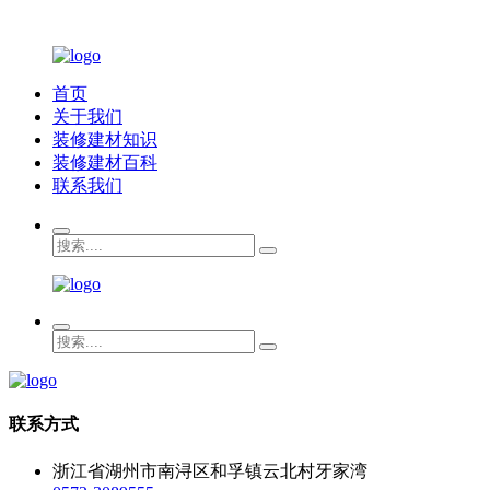
首页
关于我们
装修建材知识
装修建材百科
联系我们
联系方式
浙江省湖州市南浔区和孚镇云北村牙家湾