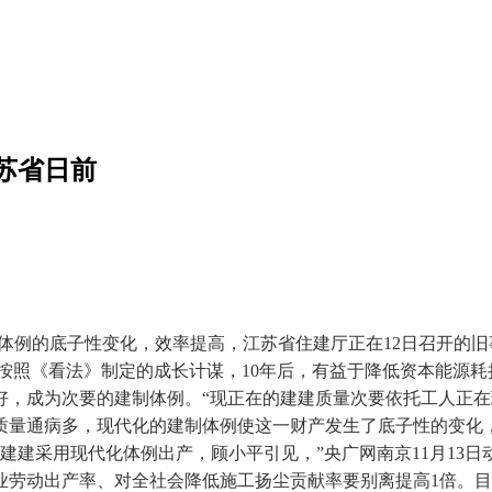
苏省日前
例的底子性变化，效率提高，江苏省住建厅正在12日召开的旧
上，按照《看法》制定的成长计谋，10年后，有益于降低资本能源
，成为次要的建制体例。“现正在的建建质量次要依托工人正在
质量通病多，现代化的建制体例使这一财产发生了底子性的变化
的建建采用现代化体例出产，顾小平引见，”央广网南京11月13
业劳动出产率、对全社会降低施工扬尘贡献率要别离提高1倍。