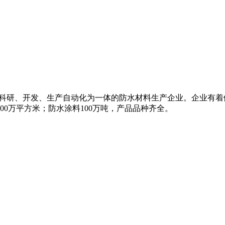
名的集科研、开发、生产自动化为一体的防水材料生产企业。企业有
00万平方米；防水涂料100万吨，产品品种齐全。