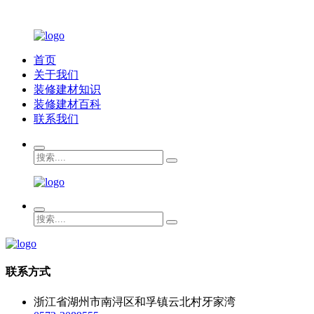
首页
关于我们
装修建材知识
装修建材百科
联系我们
联系方式
浙江省湖州市南浔区和孚镇云北村牙家湾